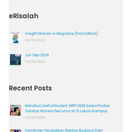
eRisalah
Insight Mosaic e-Megazine (First Edition)
06/05/2026
Jul-Sep 2024
03/09/2024
Recent Posts
MenstruCareForStudent: MPP USIM Sedia Produk
Sanitari Wanita Percuma di 13 Lokasi Kampus
07/08/2026
Komitmen Pendidikan Rentas Budaya Raih