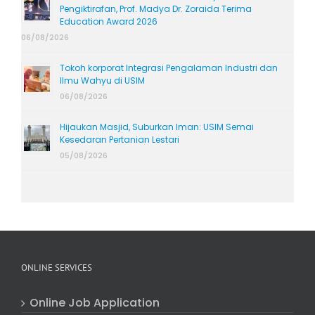
Pengiktirafan, Prof. Madya Dr. Zoraida Terima
Education Award 2026
06/08/2026
Tokoh korporat Integrasi Pengalaman Industri dan
Ilmu Wahyu di USIM
06/08/2026
Hijaukan Masjid, Suburkan Iman: USIM Semai
Kesedaran Pertanian Lestari
05/08/2026
ONLINE SERVICES
Online Job Application