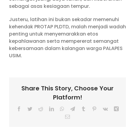
sebagai asas kesiagaan tempur.
Justeru, latihan ini bukan sekadar memenuhi
kehendak PROTAP PLDTD, malah menjadi wadah
penting untuk menyemarakkan etos
kepahlawanan serta mempererat semangat
kebersamaan dalam kalangan warga PALAPES
USIM.
Share This Story, Choose Your
Platform!
Facebook
Twitter
Reddit
LinkedIn
WhatsApp
Telegram
Tumblr
Pinterest
Vk
Xing
Email