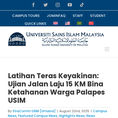
Skip
Facebook
Twitter
Instagram
YouTube
Tiktok
to
content
CAMPUS TOURS
JOMINFAQ
STAFF
STUDENT
QUICK LINKS
Latihan Teras Keyakinan:
Ujian Jalan Laju 15 KM Bina
Ketahanan Warga Palapes
USIM
By
StraComm USIM [Umaina]
|
August 22nd, 2025
|
Campus
News
,
Featured Campus News
,
Highlights News
,
News