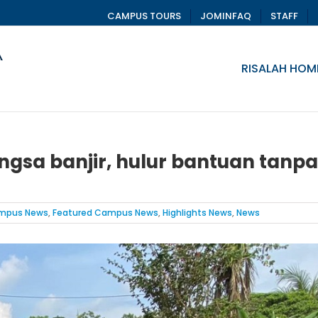
CAMPUS TOURS
JOMINFAQ
STAFF
RISALAH HOM
ngsa banjir, hulur bantuan tanpa
mpus News
,
Featured Campus News
,
Highlights News
,
News