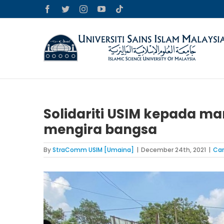
Skip
Facebook
Twitter
Instagram
YouTube
Tiktok
to
content
Solidariti USIM kepada ma
mengira bangsa
By
StraComm USIM [Umaina]
|
December 24th, 2021
|
Ca
View
Larger
Image