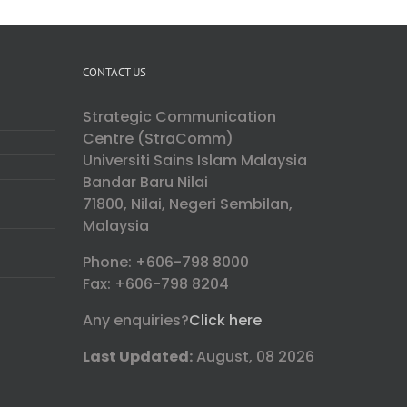
CONTACT US
Strategic Communication
Centre (StraComm)
Universiti Sains Islam Malaysia
Bandar Baru Nilai
71800, Nilai, Negeri Sembilan,
Malaysia
Phone: +606-798 8000
Fax: +606-798 8204
Any enquiries?
Click here
Last Updated:
August, 08 2026