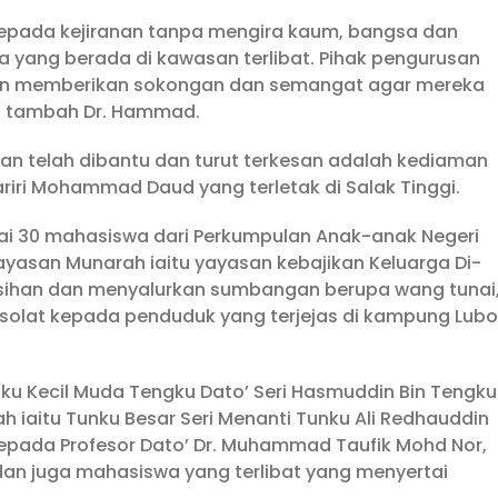
kepada kejiranan tanpa mengira kaum, bangsa dan
 yang berada di kawasan terlibat. Pihak pengurusan
dan memberikan sokongan dan semangat agar mereka
”, tambah Dr. Hammad.
n telah dibantu dan turut terkesan adalah kediaman
riri Mohammad Daud yang terletak di Salak Tinggi.
amai 30 mahasiswa dari Perkumpulan Anak-anak Negeri
ayasan Munarah iaitu yayasan kebajikan Keluarga Di-
ersihan dan menyalurkan sumbangan berupa wang tunai
solat kepada penduduk yang terjejas di kampung Lub
nku Kecil Muda Tengku Dato’ Seri Hasmuddin Bin Tengku
 iaitu Tunku Besar Seri Menanti Tunku Ali Redhauddin
kepada Profesor Dato’ Dr. Muhammad Taufik Mohd Nor,
dan juga mahasiswa yang terlibat yang menyertai