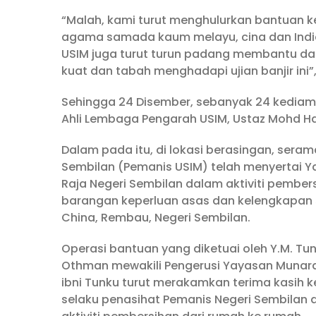
“Malah, kami turut menghulurkan bantuan 
agama samada kaum melayu, cina dan India
USIM juga turut turun padang membantu 
kuat dan tabah menghadapi ujian banjir ini
Sehingga 24 Disember, sebanyak 24 kediama
Ahli Lembaga Pengarah USIM, Ustaz Mohd Ha
Dalam pada itu, di lokasi berasingan, ser
Sembilan (Pemanis USIM) telah menyertai Y
Raja Negeri Sembilan dalam aktiviti pemb
barangan keperluan asas dan kelengkapan 
China, Rembau, Negeri Sembilan.
Operasi bantuan yang diketuai oleh Y.M. Tu
Othman mewakili Pengerusi Yayasan Munarah
ibni Tunku turut merakamkan terima kasih 
selaku penasihat Pemanis Negeri Sembilan 