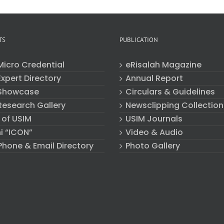
TS
PUBLICATION
Micro Credential
eRisalah Magazine
xpert Directory
Annual Report
Showcase
Circulars & Guidelines
Research Gallery
Newsclipping Collection
 of USIM
USIM Journals
i “ICON”
Video & Audio
Phone & Email Directory
Photo Gallery