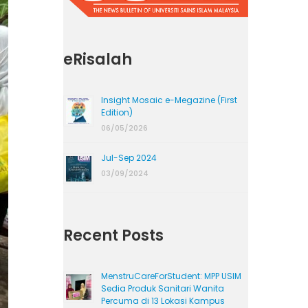
eRisalah
Insight Mosaic e-Megazine (First
Edition)
06/05/2026
Jul-Sep 2024
03/09/2024
Recent Posts
MenstruCareForStudent: MPP USIM
Sedia Produk Sanitari Wanita
Percuma di 13 Lokasi Kampus