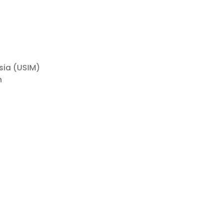
ysia (USIM)
n