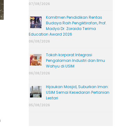
07/08/2026
Komitmen Pendidikan Rentas
Budaya Raih Pengiktirafan, Prof.
Madya Dr. Zoraida Terima
Education Award 2026
06/08/2026
Tokoh korporat Integrasi
Pengalaman Industri dan Ilmu
Wahyu di USIM
06/08/2026
Hijaukan Masjid, Suburkan Iman:
USIM Semai Kesedaran Pertanian
Lestari
05/08/2026
n