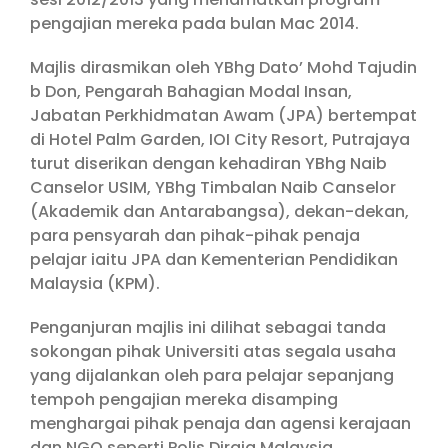
pengajian mereka pada bulan Mac 2014.
Majlis dirasmikan oleh YBhg Dato’ Mohd Tajudin
b Don, Pengarah Bahagian Modal Insan,
Jabatan Perkhidmatan Awam (JPA) bertempat
di Hotel Palm Garden, IOI City Resort, Putrajaya
turut diserikan dengan kehadiran YBhg Naib
Canselor USIM, YBhg Timbalan Naib Canselor
(Akademik dan Antarabangsa), dekan-dekan,
para pensyarah dan pihak-pihak penaja
pelajar iaitu JPA dan Kementerian Pendidikan
Malaysia (KPM).
Penganjuran majlis ini dilihat sebagai tanda
sokongan pihak Universiti atas segala usaha
yang dijalankan oleh para pelajar sepanjang
tempoh pengajian mereka disamping
menghargai pihak penaja dan agensi kerajaan
dan NGO seperti Polis Diraja Malaysia,