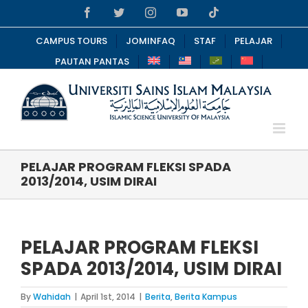
Skip
Facebook
Twitter
Instagram
YouTube
Tiktok
to
content
CAMPUS TOURS
JOMINFAQ
STAF
PELAJAR
PAUTAN PANTAS
PELAJAR PROGRAM FLEKSI SPADA
2013/2014, USIM DIRAI
PELAJAR PROGRAM FLEKSI
SPADA 2013/2014, USIM DIRAI
By
Wahidah
|
April 1st, 2014
|
Berita
,
Berita Kampus