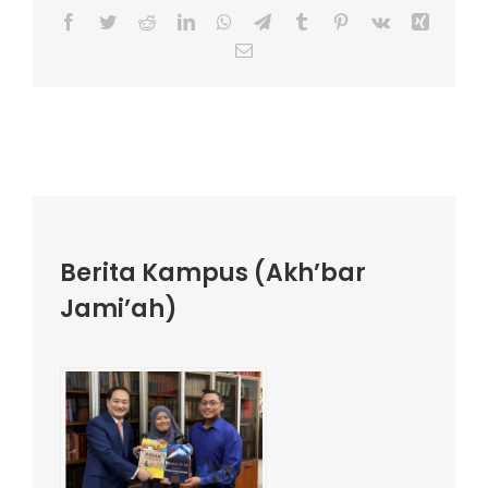
Facebook
Twitter
Reddit
LinkedIn
WhatsApp
Telegram
Tumblr
Pinterest
Vk
Xing
Email
Berita Kampus (Akh’bar
Jami’ah)