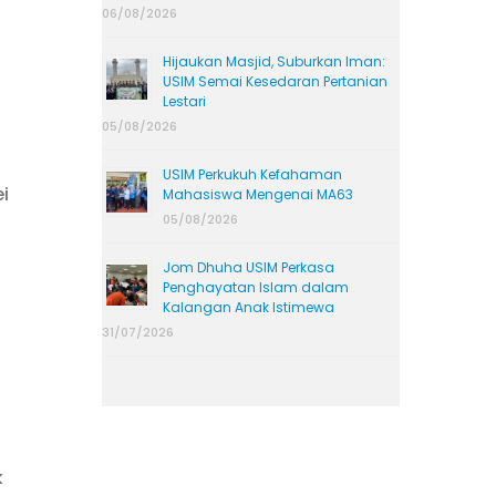
06/08/2026
Hijaukan Masjid, Suburkan Iman:
USIM Semai Kesedaran Pertanian
Lestari
05/08/2026
USIM Perkukuh Kefahaman
i
Mahasiswa Mengenai MA63
05/08/2026
Jom Dhuha USIM Perkasa
Penghayatan Islam dalam
Kalangan Anak Istimewa
31/07/2026
k