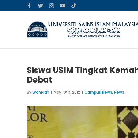
Skip
Facebook
Twitter
Instagram
YouTube
Tiktok
to
content
Siswa USIM Tingkat Kema
Debat
By
Wahidah
|
May 19th, 2012
|
Campus News
,
News
View
Larger
Image