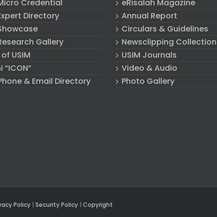
Micro Credential
eRisalah Magazine
xpert Directory
Annual Report
Showcase
Circulars & Guidelines
Research Gallery
Newsclipping Collection
 of USIM
USIM Journals
i “ICON”
Video & Audio
Phone & Email Directory
Photo Gallery
vacy Policy
|
Security Policy
|
Copyright