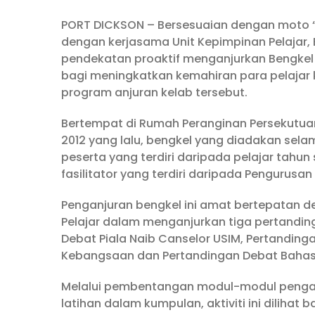
PORT DICKSON – Bersesuaian dengan moto “
dengan kerjasama Unit Kepimpinan Pelajar, 
pendekatan proaktif menganjurkan Bengkel
bagi meningkatkan kemahiran para pelajar
program anjuran kelab tersebut.
Bertempat di Rumah Peranginan Persekutuan 
2012 yang lalu, bengkel yang diadakan selam
peserta yang terdiri daripada pelajar tah
fasilitator yang terdiri daripada Pengurusa
Penganjuran bengkel ini amat bertepatan d
Pelajar dalam menganjurkan tiga pertanding
Debat Piala Naib Canselor USIM, Pertandin
Kebangsaan dan Pertandingan Debat Bahasa 
Melalui pembentangan modul-modul penganj
latihan dalam kumpulan, aktiviti ini dili