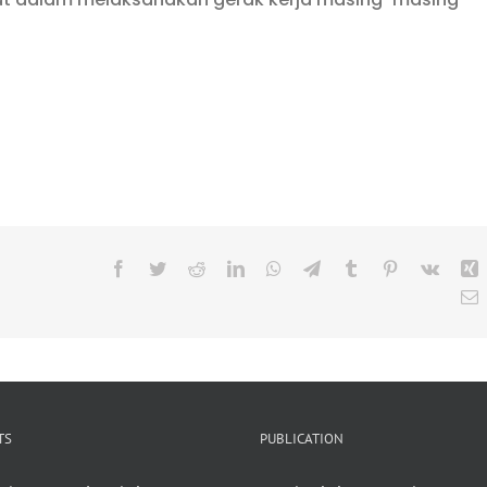
Facebook
Twitter
Reddit
LinkedIn
WhatsApp
Telegram
Tumblr
Pinterest
Vk
X
E
TS
PUBLICATION