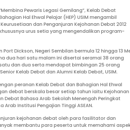
Membina Pewaris Legasi Gemilang”, Kelab Debat
Bahagian Hal Ehwal Pelajar (HEP) USIM mengambil
 Keurusetiaan dan Penganjuran Kejohanan Debat 2012
 khususnya urus setia yang mengendalikan program-
Port Dickson, Negeri Sembilan bermula 12 hingga 13 Me
a dua hari satu malam ini disertai seramai 38 orang
un satu dan dua serta mendapat bimbingan 25 orang
n Senior Kelab Debat dan Alumni Kelab Debat, USIM.
engan peranan Kelab Debat dan Bahagian Hal Ehwal
an debat berskala besar setiap tahun iaitu Kejohanan
gan Debat Bahasa Arab Sekolah Menengah Peringkat
Arab Institusi Pengajian Tinggi ASEAN.
uran kejohanan debat oleh para fasilitator dan
hat banyak membantu para peserta untuk memahami aspe