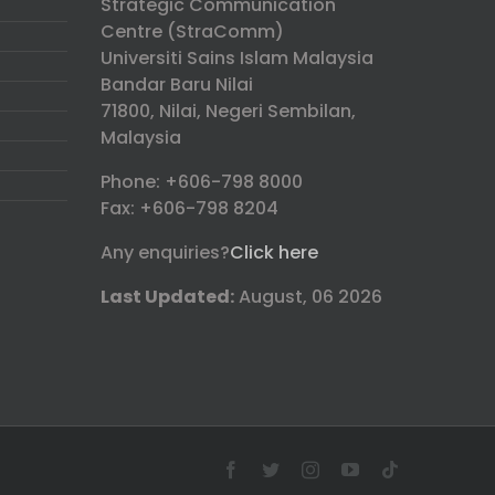
Strategic Communication
Centre (StraComm)
Universiti Sains Islam Malaysia
Bandar Baru Nilai
71800, Nilai, Negeri Sembilan,
Malaysia
Phone: +606-798 8000
Fax: +606-798 8204
Any enquiries?
Click here
Last Updated:
August, 06 2026
Facebook
Twitter
Instagram
YouTube
Tiktok