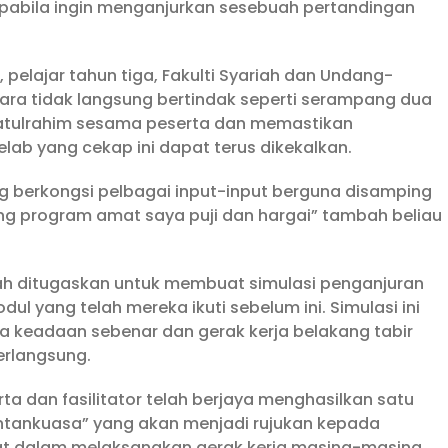
apabila ingin menganjurkan sesebuah pertandingan
elajar tahun tiga, Fakulti Syariah dan Undang-
cara tidak langsung bertindak seperti serampang dua
latulrahim sesama peserta dan memastikan
lab yang cekap ini dapat terus dikekalkan.
ng berkongsi pelbagai input-input berguna disamping
g program amat saya puji dan hargai” tambah beliau
elah ditugaskan untuk membuat simulasi penganjuran
 yang telah mereka ikuti sebelum ini. Simulasi ini
 keadaan sebenar dan gerak kerja belakang tabir
erlangsung.
erta dan fasilitator telah berjaya menghasilkan satu
antankuasa” yang akan menjadi rujukan kepada
t dalam melaksanakan gerak kerja masing-masing