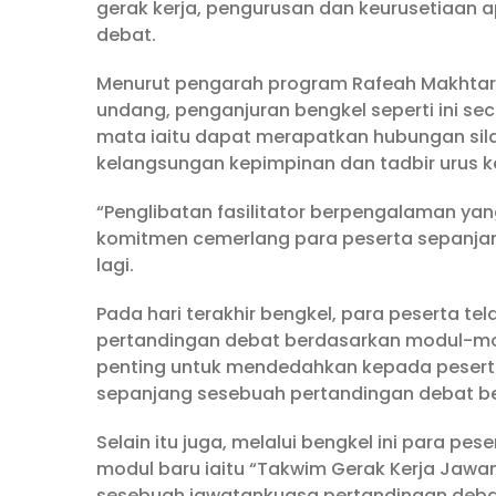
gerak kerja, pengurusan dan keurusetiaan 
debat.
Menurut pengarah program Rafeah Makhtar, p
undang, penganjuran bengkel seperti ini se
mata iaitu dapat merapatkan hubungan si
kelangsungan kepimpinan dan tadbir urus ke
“Penglibatan fasilitator berpengalaman ya
komitmen cemerlang para peserta sepanjan
lagi.
Pada hari terakhir bengkel, para peserta t
pertandingan debat berdasarkan modul-modul
penting untuk mendedahkan kepada peserta
sepanjang sesebuah pertandingan debat b
Selain itu juga, melalui bengkel ini para pes
modul baru iaitu “Takwim Gerak Kerja Jaw
sesebuah jawatankuasa pertandingan deba