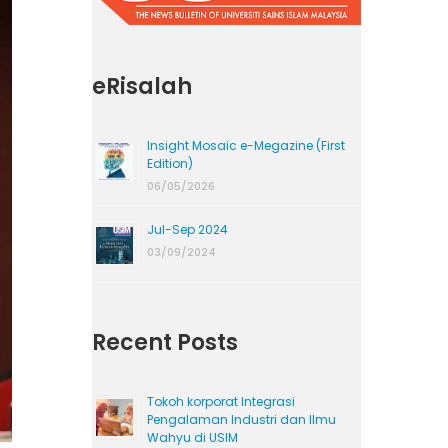
eRisalah
Insight Mosaic e-Megazine (First
Edition)
06/05/2026
Jul-Sep 2024
03/09/2024
Recent Posts
Tokoh korporat Integrasi
Pengalaman Industri dan Ilmu
Wahyu di USIM