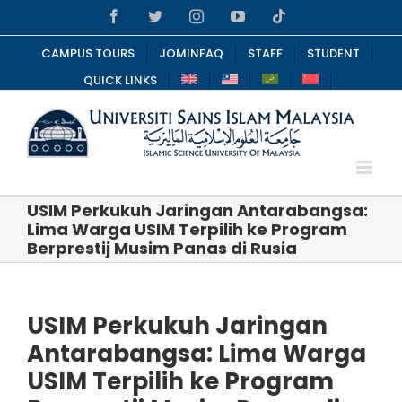
Skip
Facebook
Twitter
Instagram
YouTube
Tiktok
to
content
CAMPUS TOURS
JOMINFAQ
STAFF
STUDENT
QUICK LINKS
USIM Perkukuh Jaringan Antarabangsa:
Lima Warga USIM Terpilih ke Program
Berprestij Musim Panas di Rusia
USIM Perkukuh Jaringan
Antarabangsa: Lima Warga
USIM Terpilih ke Program