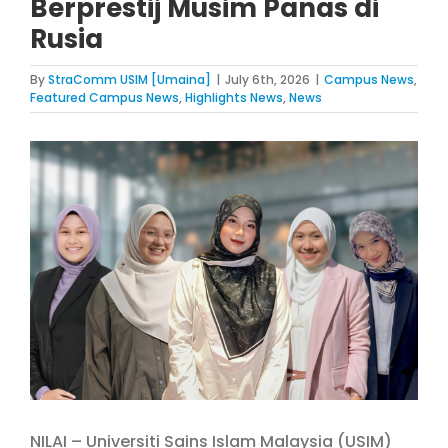
Berprestij Musim Panas di
Rusia
By
StraComm USIM [Umaina]
|
July 6th, 2026
|
Campus News
,
Featured Campus News
,
Highlights News
,
News
View
Larger
Image
NILAI – Universiti Sains Islam Malaysia (USIM)