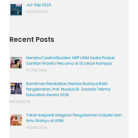
Jul-Sep 2024
03/09/2024
Recent Posts
MenstruCareForStudent: MPP USIM Sedia Produk
Sanitari Wanita Percuma di 13 Lokasi Kampus
07/08/2026
Komitmen Pendidikan Rentas Budaya Raih
Pengiktirafan, Prof. Madya Dr. Zoraida Terima
Education Award 2026
06/08/2026
Tokoh korporat Integrasi Pengalaman Industri dan
Ilmu Wahyu di USIM
06/08/2026