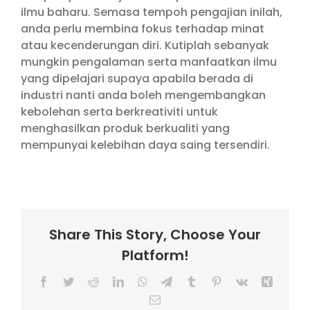
ilmu baharu. Semasa tempoh pengajian inilah,
anda perlu membina fokus terhadap minat
atau kecenderungan diri. Kutiplah sebanyak
mungkin pengalaman serta manfaatkan ilmu
yang dipelajari supaya apabila berada di
industri nanti anda boleh mengembangkan
kebolehan serta berkreativiti untuk
menghasilkan produk berkualiti yang
mempunyai kelebihan daya saing tersendiri.
Share This Story, Choose Your
Platform!
Facebook
Twitter
Reddit
LinkedIn
WhatsApp
Telegram
Tumblr
Pinterest
Vk
Xing
Email