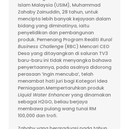
Islam Malaysia (USIM), Muhammad
Zahaby Zainuddin, 28 tahun, untuk
mencipta lebih banyak kejayaan dalam
bidang yang diminatinya, iaitu
penyelidikan dan pembangunan
produk. Pemenang Program Realiti
Rural
Business Challeng
e (RBC) Mencari CEO
Desa yang ditayangkan di saluran TV3
baru-baru ini tidak menyangka bahawa
penyertaannya, pada asalnya didorong
perasaan ‘ingin mencuba’, telah
menambat hati juri bagi Kategori Idea
Perniagaan.Mempertaruhkan produk
Liquid Water Enhancer
yang dinamakan
sebagai H2GO, beliau berjaya
membawa pulang wang tunai RM
100,000 dan trofi.
Zahaby yang bergraduasi pada tahun