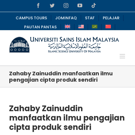
Skip
Facebook
Twitter
Instagram
YouTube
Tiktok
to
content
CAMPUS TOURS
JOMINFAQ
STAF
PELAJAR
PAUTAN PANTAS
Zahaby Zainuddin manfaatkan ilmu
pengajian cipta produk sendiri
Zahaby Zainuddin
manfaatkan ilmu pengajian
cipta produk sendiri