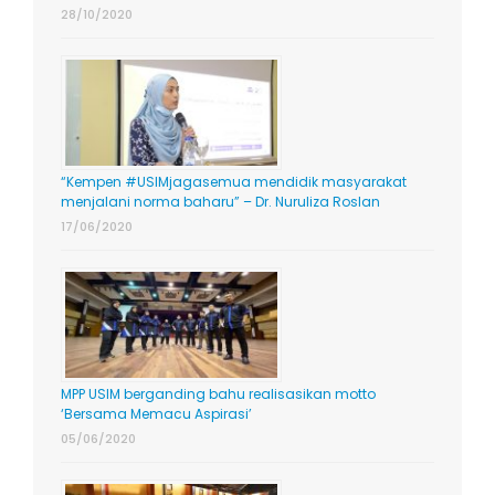
28/10/2020
“Kempen #USIMjagasemua mendidik masyarakat
menjalani norma baharu” – Dr. Nuruliza Roslan
17/06/2020
MPP USIM berganding bahu realisasikan motto
‘Bersama Memacu Aspirasi’
05/06/2020