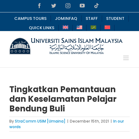
Skip
Facebook
Twitter
Instagram
YouTube
Tiktok
to
content
CAMPUS TOURS
JOMINFAQ
STAFF
STUDENT
QUICK LINKS
Tingkatkan Pemantauan
dan Keselamatan Pelajar
Bendung Buli
By
StraComm USIM [Umaina]
|
December 15th, 2021
|
In our
words