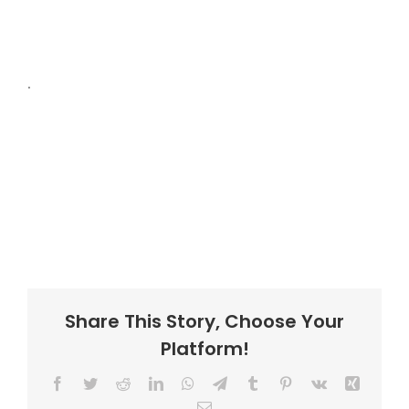
.
Share This Story, Choose Your
Platform!
Facebook
Twitter
Reddit
LinkedIn
WhatsApp
Telegram
Tumblr
Pinterest
Vk
Xing
Email