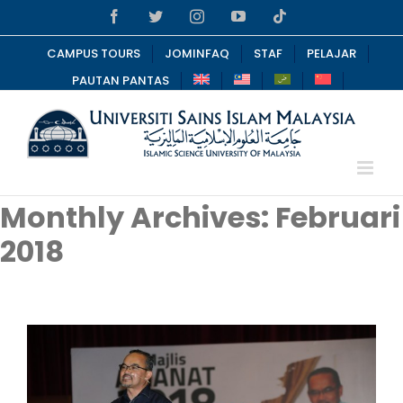
Skip
Facebook
Twitter
Instagram
YouTube
Tiktok
to
content
CAMPUS TOURS
JOMINFAQ
STAF
PELAJAR
PAUTAN PANTAS
Monthly Archives:
Februari
2018