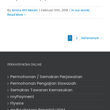
By
Amirul Afif Misran
|
Februari 13th, 2018
|
In our words
Read More
1
2
Seterusnya
PERKHIDMATAN ONLINE
Permohonan / Semakan Perjawatan
Permohonan Pengajian Siswazah
Semakan Tawaran Kemasukan
myPayment
Flywire
myBookstore Penerbit USIM