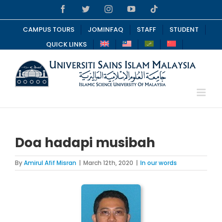
Skip
Facebook
Twitter
Instagram
YouTube
Tiktok
to
content
CAMPUS TOURS
JOMINFAQ
STAFF
STUDENT
QUICK LINKS
Doa hadapi musibah
By
Amirul Afif Misran
|
March 12th, 2020
|
In our words