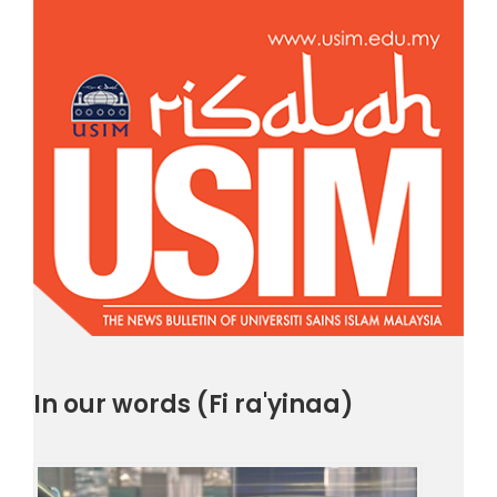
In our words (Fi ra'yinaa)