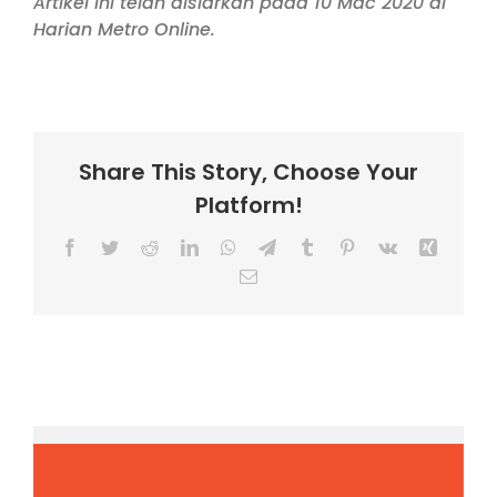
Artikel ini telah disiarkan pada 10 Mac 2020 di
Harian Metro Online.
Share This Story, Choose Your
Platform!
Facebook
Twitter
Reddit
LinkedIn
WhatsApp
Telegram
Tumblr
Pinterest
Vk
Xing
Email