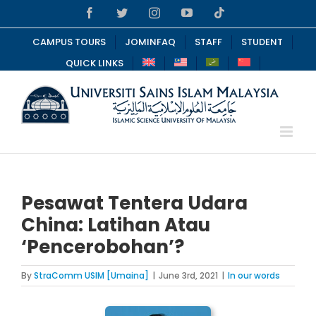
Skip
Facebook
Twitter
Instagram
YouTube
Tiktok
to
content
CAMPUS TOURS
JOMINFAQ
STAFF
STUDENT
QUICK LINKS
Pesawat Tentera Udara
China: Latihan Atau
‘Pencerobohan’?
By
StraComm USIM [Umaina]
|
June 3rd, 2021
|
In our words