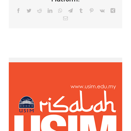
Facebook
Twitter
Reddit
LinkedIn
WhatsApp
Telegram
Tumblr
Pinterest
Vk
Xing
Email