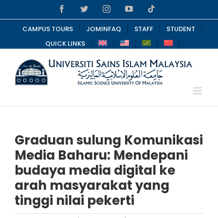
Skip
Facebook
Twitter
Instagram
YouTube
Tiktok
to
content
CAMPUS TOURS
JOMINFAQ
STAFF
STUDENT
QUICK LINKS
Graduan sulung Komunikasi
Media Baharu: Mendepani
budaya media digital ke
arah masyarakat yang
tinggi nilai pekerti