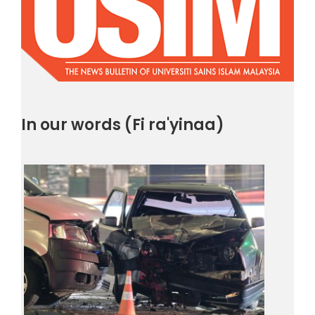
In our words (Fi ra'yinaa)