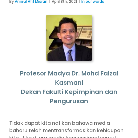
By
Amirul Afif Misran
|
April 8th, 2021
|
In our words
Profesor Madya Dr. Mohd Faizal
Kasmani
Dekan Fakulti Kepimpinan dan
Pengurusan
Tidak dapat kita nafikan bahawa media
baharu telah mentransformasikan kehidupan
kita. Jika di era media konvensional seperti