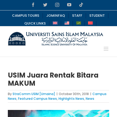
Skip
Facebook
Twitter
Instagram
YouTube
Tiktok
to
content
CAMPUS TOURS
JOMINFAQ
STAFF
STUDENT
QUICK LINKS
USIM Juara Rentak Bitara
MAKUM
By
StraComm USIM [Umaina]
|
October 30th, 2018
|
Campus
News
,
Featured Campus News
,
Highlights News
,
News
View