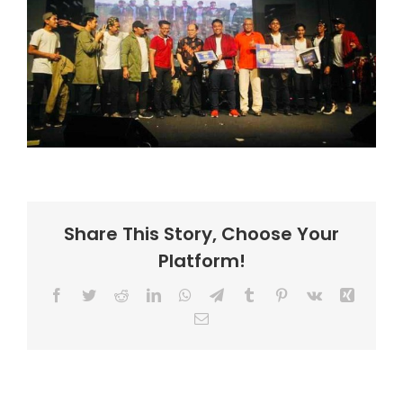
Share This Story, Choose Your
Platform!
Facebook
Twitter
Reddit
LinkedIn
WhatsApp
Telegram
Tumblr
Pinterest
Vk
Xing
Email