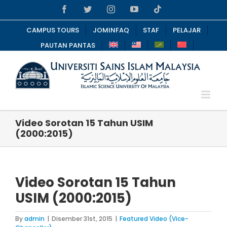
Skip
Facebook
Twitter
Instagram
YouTube
Tiktok
to
content
CAMPUS TOURS
JOMINFAQ
STAF
PELAJAR
PAUTAN PANTAS
Video Sorotan 15 Tahun USIM
(2000:2015)
Video Sorotan 15 Tahun
USIM (2000:2015)
By
admin
|
Disember 31st, 2015
|
Featured Video (Vice-