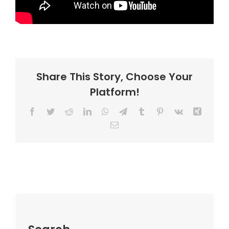
Share This Story, Choose Your
Platform!
Facebook
Twitter
Reddit
LinkedIn
WhatsApp
Telegram
Tumblr
Pinterest
Vk
Xing
Email